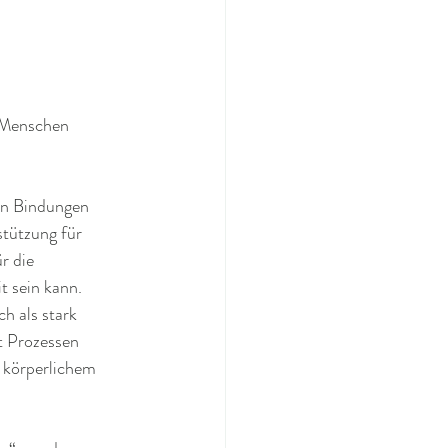
 Menschen 
en Bindungen 
stützung für 
r die 
t sein kann.
h als stark 
t Prozessen 
 körperlichem 