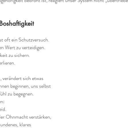
hörigkeit bedroht ist, reagiert unser System nicht „übertriebe
Boshaftigkeit
st oft ein Schutzversuch. 
n Wert zu verteidigen. 
eit zu sichern. 
rlieren.
 verändert sich etwas 
nen beginnen, uns selbst 
ühl zu begegnen.
n: 
eid.
der Ohnmacht verstärken, 
undenes, klares 