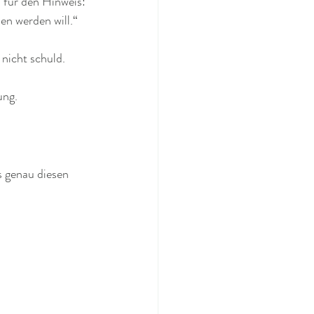
 für den Hinweis:
hen werden will.“
 nicht schuld. 
ung.
s genau diesen 