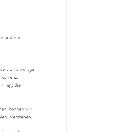
er anderen 
viert Erfahrungen 
nkurrenz.
 liegt die 
hen, können wir 
len. Verstehen.