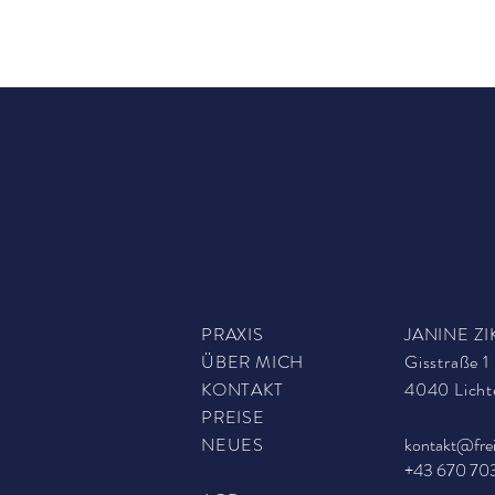
PRAXIS
JANINE ZI
ÜBER MICH
Gisstraße 1
KONTAKT
4040 Licht
PREISE
NEUES
kontakt@frei
+43 670 70