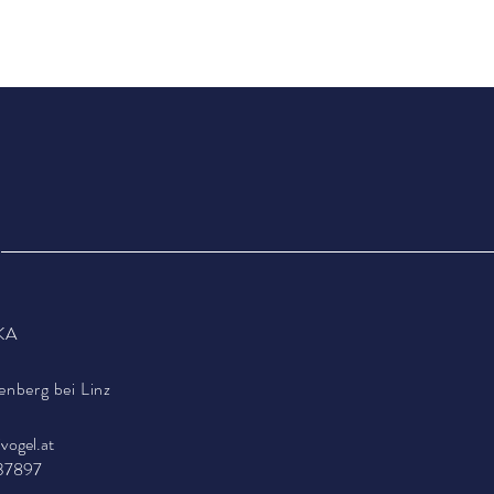
KA
enberg bei Linz
vogel.at
37897