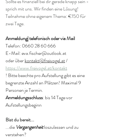
Sollte es finanziell bei dir gerade knapp sein - 
sprich mit uns. Wir finden eine Lösung!
Teilnahme ohne eigenem Thema: €150 für 
zwei Tage. 
Anmeldung| telefonisch oder via Mail
Telefon: 0660 28 60 666
E-Mail: 
eva.fischer@outlook.at
oder über 
kontakt@freivogel.at
 / 
https://www.freivogel.at/kontakt
! Bitte beachte pro Aufstellung gibt es eine 
begrenzte Anzahl an Plätzen! Maximal 9 
Personen je Termin.
Anmeldungsschluss
: bis 14 Tage vor 
Aufstellungsbeginn
Bist du bereit... 
...die
 Vergangenheit 
loszulassen und zu 
verstehen?