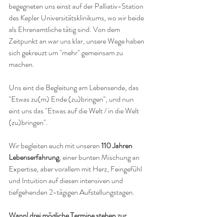
begegneten uns einst auf der Palliativ-Station 
des Kepler Universitätsklinikums, wo wir beide 
als Ehrenamtliche tätig sind. Von dem 
Zeitpunkt an war uns klar, unsere Wege haben 
sich gekreuzt um "mehr" gemeinsam zu 
machen. 
Uns eint die Begleitung am Lebensende, das 
"Etwas zu(m) Ende (zu)bringen", und nun 
eint uns das "Etwas auf die Welt / in die Welt 
(zu)bringen". 
Wir begleiten euch mit unseren 
110 Jahren 
Lebenserfahrung
, einer bunten Mischung an 
Expertise, aber vorallem mit Herz, Feingefühl 
und Intuition auf diesen intensiven und 
tiefgehenden 2-tägigen Aufstellungstagen. 
Wann| drei mögliche Termine stehen zur 