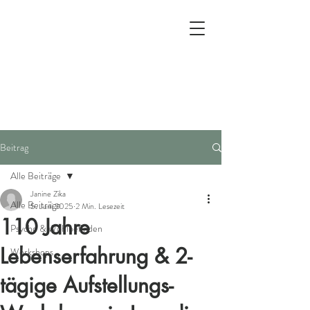
Beitrag
Alle Beiträge
Janine Zika
Alle Beiträge
5. Juni 2025
2 Min. Lesezeit
110 Jahre
Psyche & Wohlbefinden
Lebenserfahrung & 2-
Workshops
tägige Aufstellungs-