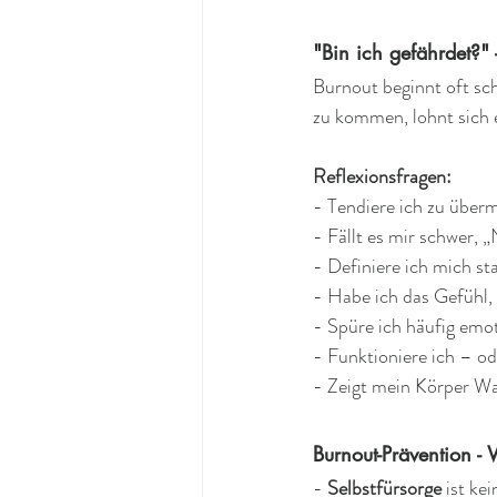
"Bin ich gefährdet?" 
Burnout beginnt oft sc
zu kommen, lohnt sich e
Reflexionsfragen:
- Tendiere ich zu übe
- Fällt es mir schwer,
- Definiere ich mich s
- Habe ich das Gefühl, 
- Spüre ich häufig emot
- Funktioniere ich – od
- Zeigt mein Körper W
Burnout-Prävention - 
- 
Selbstfürsorge 
ist ke