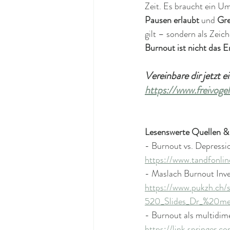
Zeit. Es braucht ein U
Pausen erlaubt
 und 
Gre
gilt – sondern als Zeich
Burnout ist nicht das E
Vereinbare dir jetzt 
https://www.freivoge
Lesenswerte Quellen & 
- Burnout vs. Depressi
https://www.tandfonl
- Maslach Burnout Inven
https://www.pukzh.ch/
520_Slides_Dr_%20m
- Burnout als multidim
https://link.springer