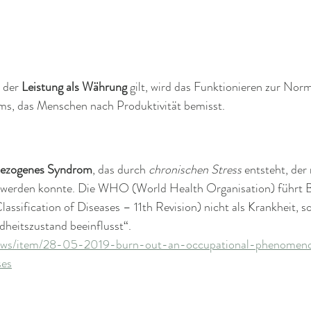
 der 
Leistung als Währung
 gilt, wird das Funktionieren zur Norm
ms, das Menschen nach Produktivität bemisst.
bezogenes Syndrom
, das durch 
chronischen Stress 
entsteht, der 
. werden konnte. Die WHO (World Health Organisation) führt B
lassification of Diseases – 11th Revision)
nicht als Krankheit, s
heitszustand beeinflusst“. 
news/item/28-05-2019-burn-out-an-occupational-phenomenon
ses