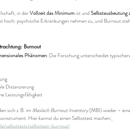
lschaft, in der 
Vollzeit das Minimum
 ist und 
Selbstausbeutung 
 ist hoch: psychische Erkrankungen nehmen zu, und Burnout steh
trachtung: Burnout
mensionales Phänomen
. Die Forschung unterscheidet typischerw
ung  
le Distanzierung  
he Leistungsfähigkeit
n sich z. B. im 
Maslach Burnout Inventory
 (MBI) wieder – ein
ssinstrument. Hier kannst du einen Selbsttest machen:
de/selbsttests/selbsttest-burnout/