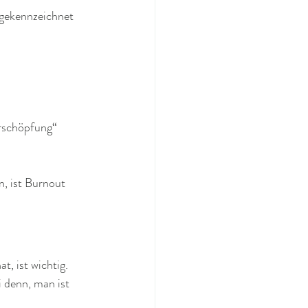
 gekennzeichnet 
Erschöpfung“ 
, ist Burnout 
t, ist wichtig. 
i denn, man ist 