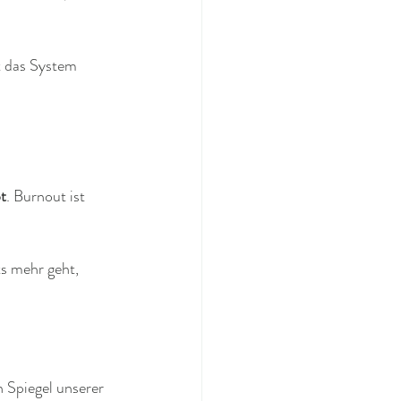
st das System 
pt
. Burnout ist 
ts mehr geht, 
n Spiegel unserer 