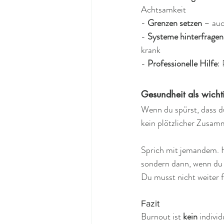
Achtsamkeit  
- 
Grenzen setzen
 – au
- 
Systeme hinterfragen
krank  
- 
Professionelle Hilfe
:
Gesundheit als wichti
Wenn du spürst, dass du
kein plötzlicher Zusamm
Sprich mit jemandem. H
sondern dann, wenn du m
Du musst nicht weiter 
Fazit
Burnout ist 
kein 
individ