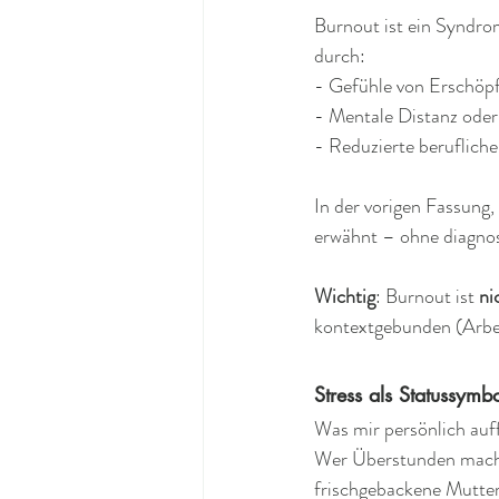
Burnout ist ein Syndrom
durch:  
- Gefühle von Erschöpf
- Mentale Distanz ode
- Reduzierte berufliche
In der vorigen Fassung
erwähnt – ohne diagnos
Wichtig
: Burnout ist 
ni
kontextgebunden (Arbei
Stress als Statussymbo
Was mir persönlich auffä
Wer Überstunden macht, i
frischgebackene Mutter