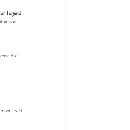
zur Tugend
t an der 
eise drei 
em weltweit 