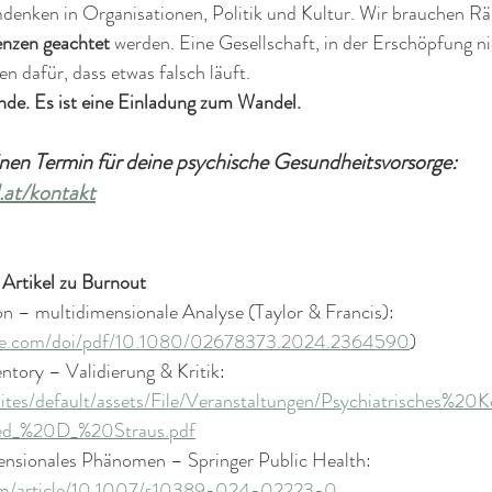
mdenken in Organisationen, Politik und Kultur. Wir brauchen Rä
nzen geachtet
 werden. Eine Gesellschaft, in der Erschöpfung n
en dafür, dass etwas falsch läuft. 
nde. Es ist eine Einladung zum Wandel.
einen Termin für deine psychische Gesundheitsvorsorge:
l.at/kontakt
Artikel zu Burnout
on – multidimensionale Analyse (Taylor & Francis): 
ine.com/doi/pdf/10.1080/02678373.2024.2364590
)  
tory – Validierung & Kritik: 
sites/default/assets/File/Veranstaltungen/Psychiatrisches%2
ed_%20D_%20Straus.pdf
ensionales Phänomen – Springer Public Health: 
.com/article/10.1007/s10389-024-02223-0