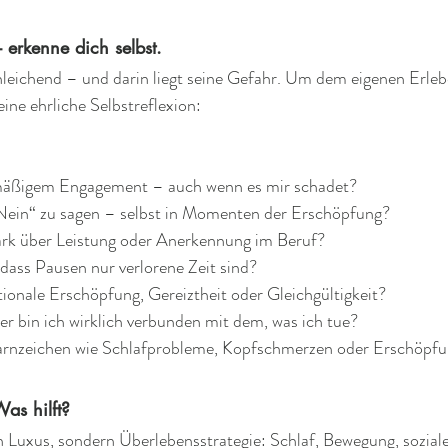
- erkenne dich selbst.
hleichend – und darin liegt seine Gefahr. Um dem eigenen Erleb
ine ehrliche Selbstreflexion:
rmäßigem Engagement – auch wenn es mir schadet?  
 „Nein“ zu sagen – selbst in Momenten der Erschöpfung?  
tark über Leistung oder Anerkennung im Beruf?  
dass Pausen nur verlorene Zeit sind?  
ionale Erschöpfung, Gereiztheit oder Gleichgültigkeit?  
er bin ich wirklich verbunden mit dem, was ich tue?  
arnzeichen wie Schlafprobleme, Kopfschmerzen oder Erschöpf
Was hilft?
in Luxus, sondern Überlebensstrategie: Schlaf, Bewegung, sozial